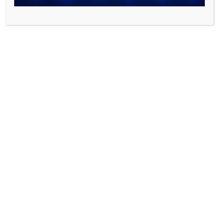
بوشن یکسر دنده Female
بوشن یک سر دنده توپیچ یو پی
Adaptor
وی سی UPVC نوزبارت
15,800
تومان
–
24,000
تومان
–
2,030,000
تومان
135,000
تومان