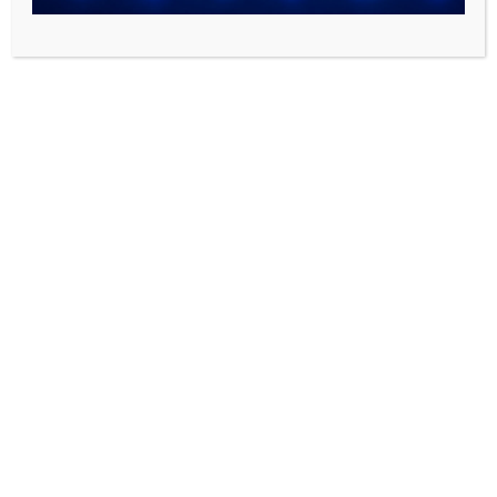
مغزي تبدیل Reducer Nipple
تبدیل یکسر دنده Female
Threaded Reducer
22,700
تومان
–
41,100
تومان
–
77,700
تومان
85,000
تومان
تبدیل Reducer Solvent Cement
8,000
تومان
–